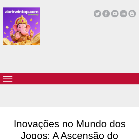
Inovações no Mundo dos
Jogos: A Ascensão do