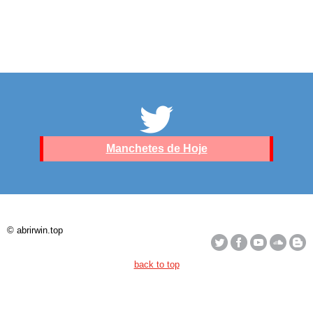
Manchetes de Hoje
© abrirwin.top
back to top