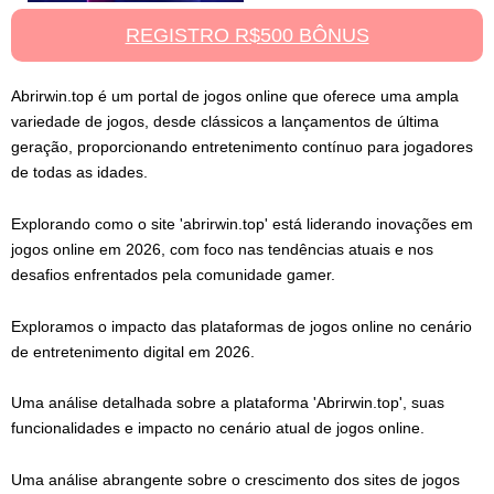
REGISTRO R$500 BÔNUS
Abrirwin.top é um portal de jogos online que oferece uma ampla
variedade de jogos, desde clássicos a lançamentos de última
geração, proporcionando entretenimento contínuo para jogadores
de todas as idades.
Explorando como o site 'abrirwin.top' está liderando inovações em
jogos online em 2026, com foco nas tendências atuais e nos
desafios enfrentados pela comunidade gamer.
Exploramos o impacto das plataformas de jogos online no cenário
de entretenimento digital em 2026.
Uma análise detalhada sobre a plataforma 'Abrirwin.top', suas
funcionalidades e impacto no cenário atual de jogos online.
Uma análise abrangente sobre o crescimento dos sites de jogos