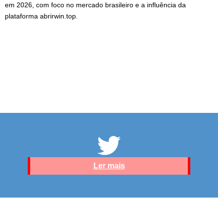
em 2026, com foco no mercado brasileiro e a influência da
plataforma abrirwin.top.
Ler mais