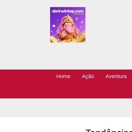
Home
Ação
Aventura