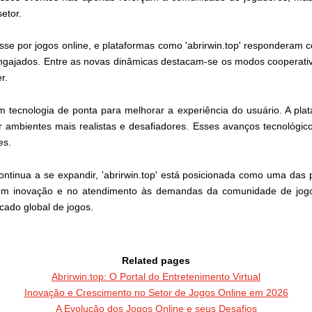
etor.
se por jogos online, e plataformas como 'abrirwin.top' responderam
ngajados. Entre as novas dinâmicas destacam-se os modos cooperativo
r.
 em tecnologia de ponta para melhorar a experiência do usuário. A pla
riar ambientes mais realistas e desafiadores. Esses avanços tecnoló
es.
ntinua a se expandir, 'abrirwin.top' está posicionada como uma das p
m inovação e no atendimento às demandas da comunidade de jogos
rcado global de jogos.
Related pages
Abrirwin.top: O Portal do Entretenimento Virtual
Inovação e Crescimento no Setor de Jogos Online em 2026
A Evolução dos Jogos Online e seus Desafios