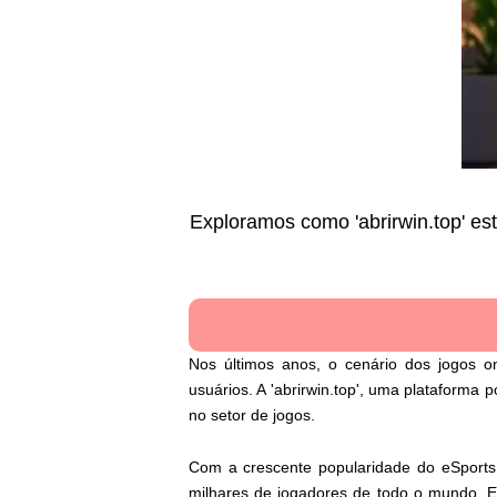
Exploramos como 'abrirwin.top' es
Nos últimos anos, o cenário dos jogos o
usuários. A 'abrirwin.top', uma plataforma
no setor de jogos.
Com a crescente popularidade do eSports,
milhares de jogadores de todo o mundo. 