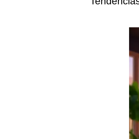
Tendências