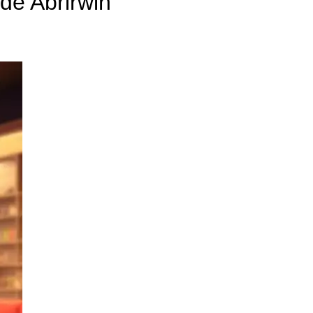
de Abrirwin