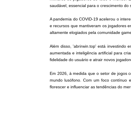
saudável, essencial para o crescimento do s
A pandemia do COVID-19 acelerou o interes
e recursos que mantiveram os jogadores e
altamente elogiados pela comunidade game
Além disso, 'abrirwin.top' está investindo
aumentada e inteligência artificial para c
fidelidade do usuário e atrair novos jogador
Em 2026, à medida que o setor de jogos co
mundo lusófono. Com um foco contínuo e
florescer e influenciar as tendências do me