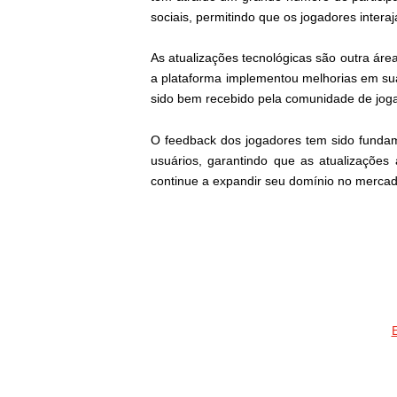
sociais, permitindo que os jogadores intera
As atualizações tecnológicas são outra áre
a plataforma implementou melhorias em sua
sido bem recebido pela comunidade de jogad
O feedback dos jogadores tem sido fundame
usuários, garantindo que as atualizações
continue a expandir seu domínio no mercad