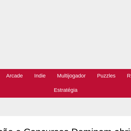
Arcade
Indie
Multijogador
Puzzles
R
Estratégia